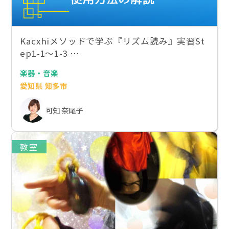
Kacxhiメソッドで学ぶ『リズム読み』実習St
ep1-1〜1-3 …
楽器・音楽
愛知県 知多市
可知 奈尾子
教室