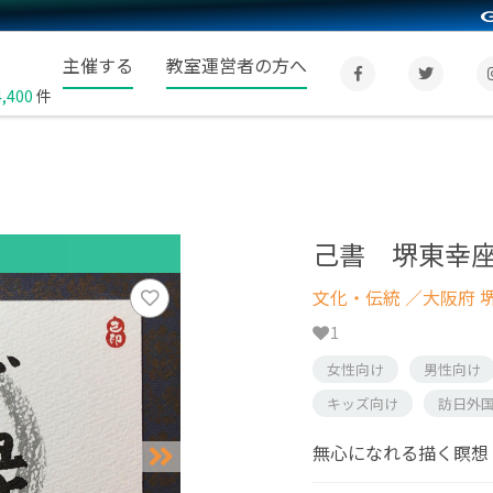
主催する
教室運営者の方へ
4,400
件
己書 堺東幸
文化・伝統
／大阪府 
1
女性向け
男性向け
キッズ向け
訪日外
無心になれる描く瞑想