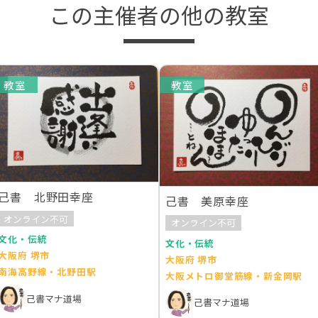
この主催者の他の教室
教室
教室
己書 北野田幸座
己書 美原幸座
オンライン不可
オンライン不可
文化・伝統
文化・伝統
大阪府 堺市
大阪府 堺市
南海高野線・北野田駅
大阪メトロ御堂筋線・新金岡駅
己書マナ道場
己書マナ道場