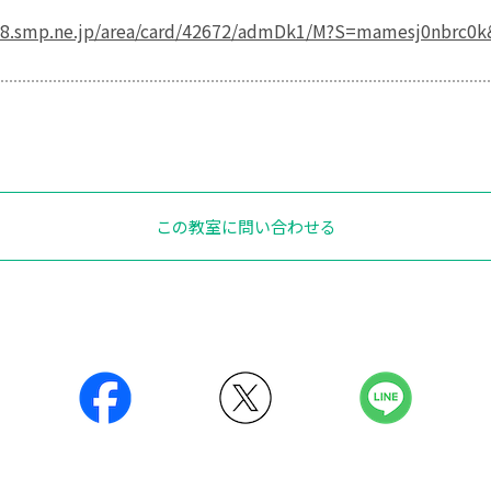
a18.smp.ne.jp/area/card/42672/admDk1/M?S=mamesj0nbrc0
この教室に問い合わせる