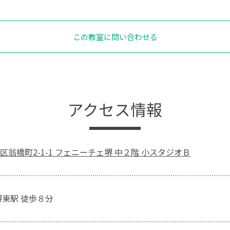
この教室に問い合わせる
アクセス情報
区翁橋町2-1-1 フェニーチェ堺 中２階 小スタジオＢ
堺東駅 徒歩８分