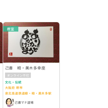
教室
己書 栂・美木多幸座
オンライン不可
文化・伝統
大阪府 堺市
泉北高速鉄道線・栂・美木多駅
己書マナ道場