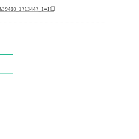
k&39480_1713447_1=1