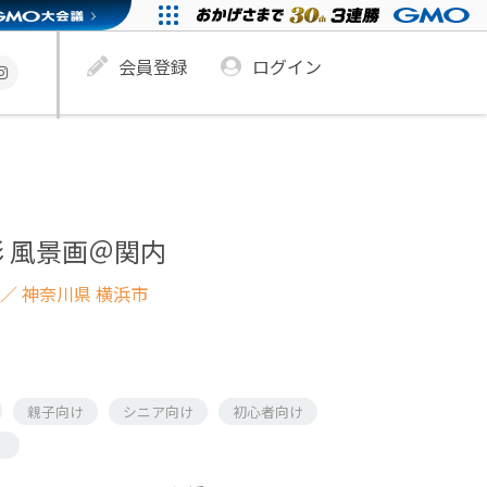
会員登録
ログイン
 風景画＠関内
／ 神奈川県 横浜市
親子向け
シニア向け
初心者向け
）