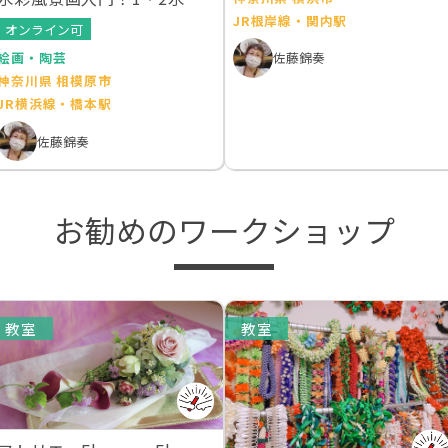
夜
JR根岸線・関内駅
オンライン可
絵画・陶芸
佐藤錦奏
神奈川県 相模原市
JR横浜線・橋本駅
佐藤錦奏
お勧めのワークショップ
教室
教室