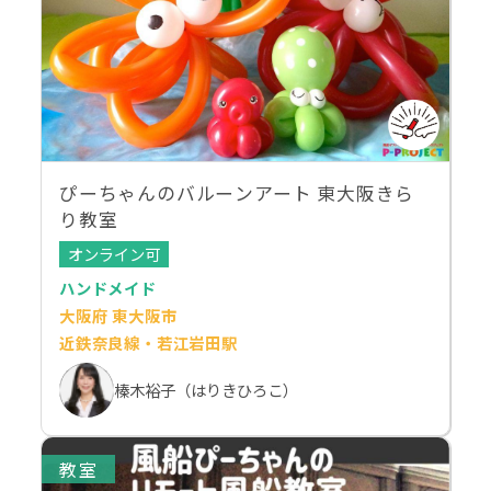
ぴーちゃんのバルーンアート 東大阪きら
り教室
オンライン可
ハンドメイド
大阪府 東大阪市
近鉄奈良線・若江岩田駅
榛木裕子（はりきひろこ）
教室