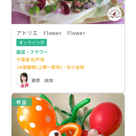
アトリエ Flower Flower
オンライン可
園芸・フラワー
千葉県 松戸市
JR常磐線(上野～取手)・北小金駅
倉原 由加
教室