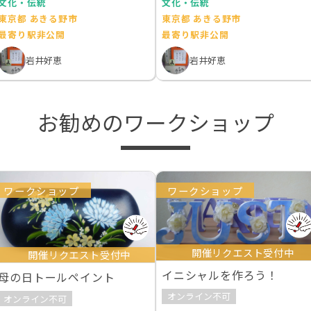
文化・伝統
文化・伝統
東京都 あきる野市
東京都 あきる野市
最寄り駅非公開
最寄り駅非公開
岩井好恵
岩井好恵
お勧めのワークショップ
ワークショップ
ワークショップ
開催リクエスト受付中
開催リクエスト受付中
イニシャルを作ろう！
母の日トールペイント
オンライン不可
オンライン不可