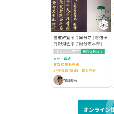
書道教室るり国分寺 [書道研
究銀河会るり国分寺本部］
オンライン不可
無料体験あり
文化・伝統
東京都 国分寺市
JR中央線(快速)・国分寺駅
増田周英