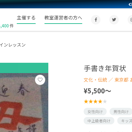
主催する
教室運営者の方へ
4,400
件
インレッスン
手書き年賀状
文化・伝統
／ 東京都
¥5,500〜
女性向け
男性向け
中上級者向け
キッ