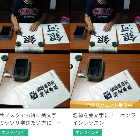
開催リクエスト受付中
サブスクでお得に美文字
名前を美文字に！ オンラ
ガッツリ学びたい方に！オ
インレッスン
ンラインレッスン
オンライン可
オンライン可