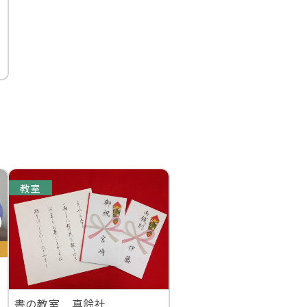
教室
書の教室 真鈴社