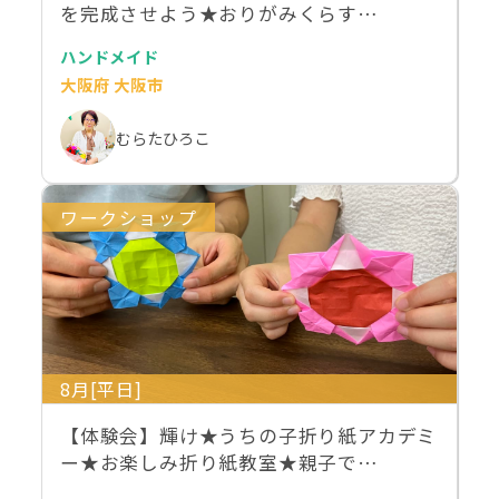
を完成させよう★おりがみくらす…
ハンドメイド
大阪府 大阪市
むらたひろこ
ワークショップ
8月[平日]
【体験会】輝け★うちの子折り紙アカデミ
ー★お楽しみ折り紙教室★親子で…