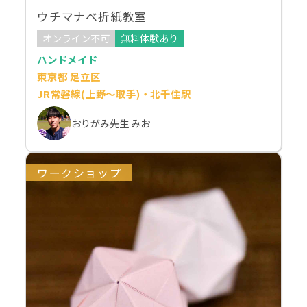
ウチマナベ折紙教室
オンライン不可
無料体験あり
ハンドメイド
東京都 足立区
JR常磐線(上野～取手)・北千住駅
おりがみ先生 みお
ワークショップ