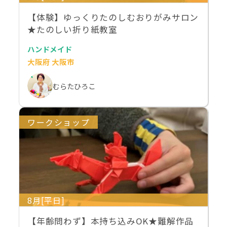
【体験】ゆっくりたのしむおりがみサロン
★たのしい折り紙教室
ハンドメイド
大阪府 大阪市
むらたひろこ
ワークショップ
8月[平日]
【年齢問わず】本持ち込みOK★難解作品