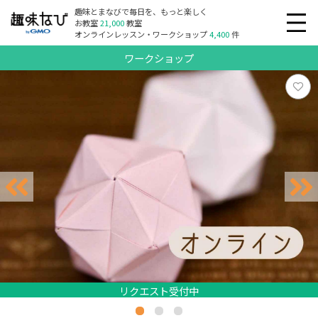
趣味とまなびで毎日を、もっと楽しく
お教室
21,000
教室
オンラインレッスン・ワークショップ
4,400
件
ワークショップ
リクエスト受付中
リクエスト受付中
リクエスト受付中
リクエスト受付中