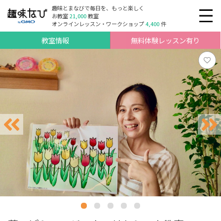
趣味とまなびで毎日を、もっと楽しく
お教室
21,000
教室
オンラインレッスン・ワークショップ
4,400
件
教室情報
無料体験レッスン有り