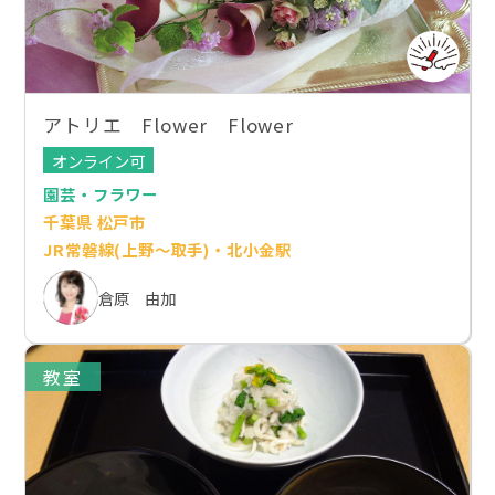
アトリエ Flower Flower
オンライン可
園芸・フラワー
千葉県 松戸市
JR常磐線(上野～取手)・北小金駅
倉原 由加
教室