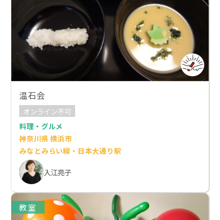
温石会
オンライン不可
料理・グルメ
神奈川県 横浜市
みなとみらい線・日本大通り駅
入江亮子
教室