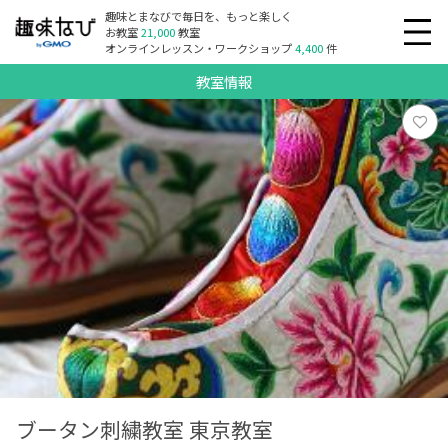
趣味とまなびで毎日を、もっと楽しく
お教室
21,000
教室
オンラインレッスン・ワークショップ
4,400
件
教室情報
ブータン刺繍教室 東京教室