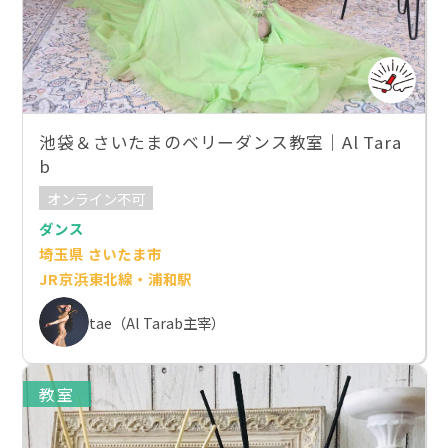
池袋＆さいたまのベリーダンス教室｜Al Tara
b
オンライン不可
ダンス
埼玉県 さいたま市
JR京浜東北線・浦和駅
tae（Al Tarab主宰）
教室