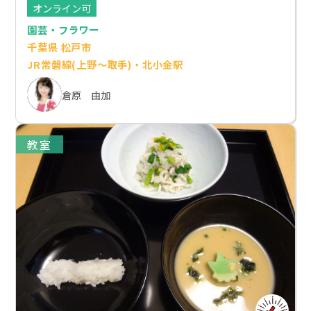
オンライン可
園芸・フラワー
千葉県 松戸市
JR常磐線(上野～取手)・北小金駅
倉原 由加
教室