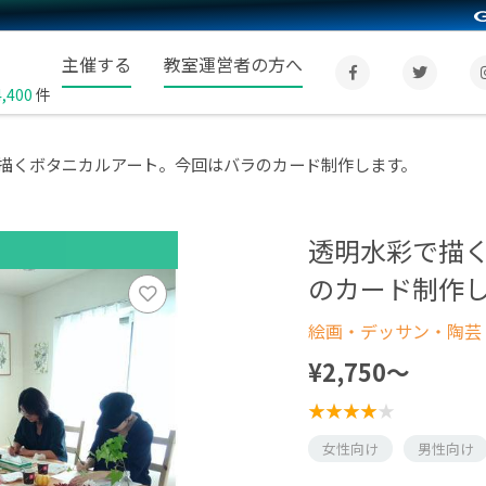
主催する
教室運営者の方へ
4,400
件
描くボタニカルアート。今回はバラのカード制作します。
透明水彩で描
のカード制作
絵画・デッサン・陶芸
¥2,750〜
女性向け
男性向け