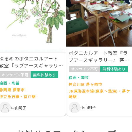
ボタニカルアート教室『ラ
ゆるめのボタ二カルアート
ブアースギャラリー』 茅ヶ
教室『ラブアースギャラリ
崎教室
オンライン不可
無料体験あり
ー』伊東教室
オンライン不可
無料体験あり
絵画・陶芸
絵画・陶芸
神奈川県 茅ヶ崎市
静岡県 伊東市
JR東海道本線(東京～熱海)・茅ケ
崎駅
伊豆急行線・富戸駅
中山明子
中山明子