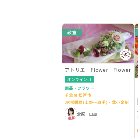
教室
アトリエ Flower Flower
オンライン可
園芸・フラワー
千葉県 松戸市
JR常磐線(上野～取手)・北小金駅
倉原 由加