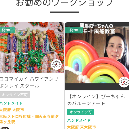
お勧めのワークショップ
教室
教室
ロコマイカイ ハワイアンリ
ボンレイ スクール
オンライン不可
【オンライン】ぴーちゃん
のバルーンアート
ハンドメイド
大阪府 大阪市
オンライン可
大阪メトロ谷町線・四天王寺前夕
ハンドメイド
陽ヶ丘駅
大阪府 東大阪市