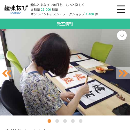
趣味とまなびで毎日を、もっと楽しく
お教室
21,000
教室
オンラインレッスン・ワークショップ
4,400
件
教室情報