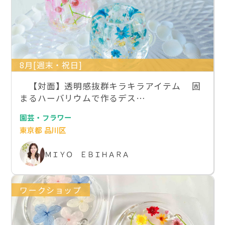
8月[週末・祝日]
【対面】透明感抜群キラキラアイテム 固
まるハーバリウムで作るデス…
園芸・フラワー
東京都 品川区
ＭＩＹＯ ＥＢＩＨＡＲＡ
ワークショップ