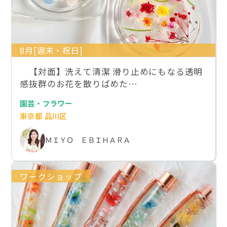
8月[週末・祝日]
【対面】洗えて清潔 滑り止めにもなる透明
感抜群のお花を散りばめた…
園芸・フラワー
東京都 品川区
ＭＩＹＯ ＥＢＩＨＡＲＡ
ワークショップ