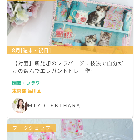
8月[週末・祝日]
【対面】新発想のフラパ―ジュ技法で自分だ
けの選んでエレガントトレー作…
園芸・フラワー
東京都 品川区
ＭＩＹＯ ＥＢＩＨＡＲＡ
ワークショップ