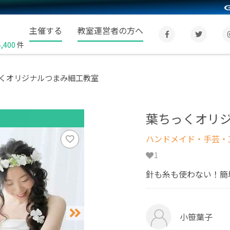
主催する
教室運営者の方へ
4,400
件
くオリジナルつまみ細工教室
葉ちっくオリ
ハンドメイド・手芸・
1
針も糸も使わない！簡
小笹葉子