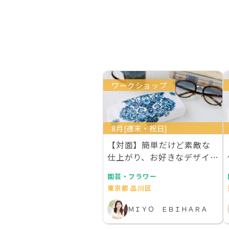
ワークショップ
8月[週末・祝日]
【対面】簡単だけど素敵な
仕上がり、お好きなデザイン
で作成するあなただ…
園芸・フラワー
東京都 品川区
ＭＩＹＯ ＥＢＩＨＡＲＡ