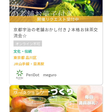
開催リクエスト受付中
京都宇治の老舗おかし付き♪本格お抹茶交
流会☆
オンライン不可
文化・伝統
東京都 品川区
JR山手線・目黒駅
PeriDot meguro
ワークショップ