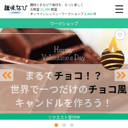
趣味とまなびで毎日を、もっと楽しく
お教室
21,000
教室
オンラインレッスン・ワークショップ
4,400
件
ワークショップ
リクエスト受付中
リクエスト受付中
リクエスト受付中
リクエスト受付中