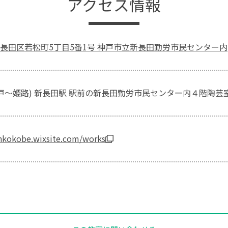
アクセス情報
長田区若松町5丁目5番1号 神戸市立新長田勤労市民センター内
神戸～姫路) 新長田駅 駅前の新長田勤労市民センター内４階陶芸
onkokobe.wixsite.com/works