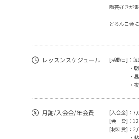
陶芸好きが集
どろんこ会に
レッスンスケジュール
[活動日]：
・朝の部 1
・昼の部 1
・夜の部 1
月謝/入会金/年会費
[入会金]：7,
[会 費]：1
[材料費]：2
・粘土が無