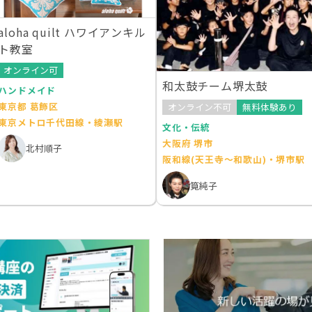
aloha quilt ハワイアンキル
ト教室
オンライン可
和太鼓チーム堺太鼓
ハンドメイド
東京都 葛飾区
オンライン不可
無料体験あり
東京メトロ千代田線・綾瀬駅
文化・伝統
大阪府 堺市
北村順子
阪和線(天王寺～和歌山)・堺市駅
筧純子