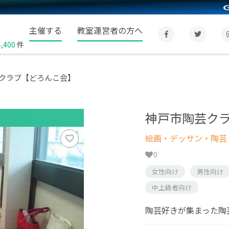
主催する
教室運営者の方へ
4,400
件
クラブ【どろんこ会】
神戸市陶芸ク
絵画・デッサン・陶芸
0
女性向け
男性向け
中上級者向け
陶芸好きが集まった陶