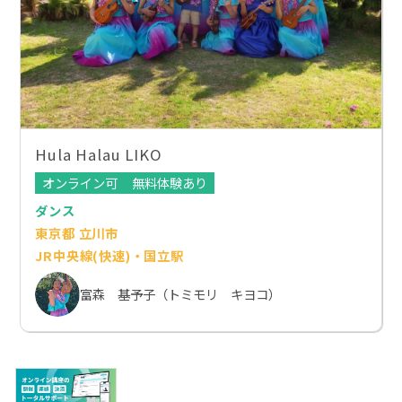
Hula Halau LIKO
オンライン可
無料体験あり
ダンス
東京都 立川市
JR中央線(快速)・国立駅
富森 基予子（トミモリ キヨコ）