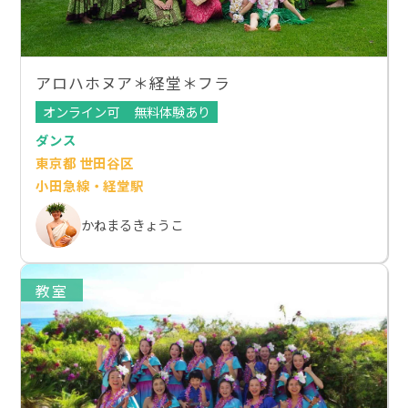
アロハホヌア＊経堂＊フラ
オンライン可
無料体験あり
ダンス
東京都 世田谷区
小田急線・経堂駅
かねまるきょうこ
教室