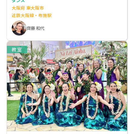
ダンス
大阪府 東大阪市
近鉄大阪線・布施駅
齊藤 和代
教室