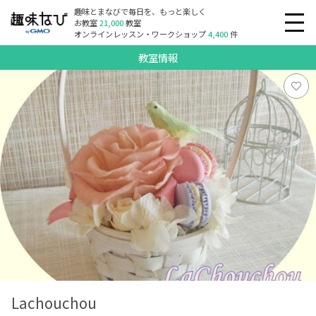
趣味とまなびで毎日を、もっと楽しく
お教室
21,000
教室
オンラインレッスン・ワークショップ
4,400
件
教室情報
Lachouchou