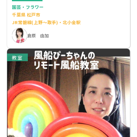
園芸・フラワー
千葉県 松戸市
JR常磐線(上野～取手)・北小金駅
倉原 由加
教室