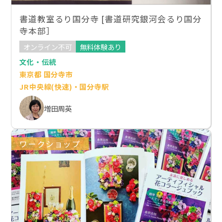
書道教室るり国分寺 [書道研究銀河会るり国分
寺本部］
オンライン不可
無料体験あり
文化・伝統
東京都 国分寺市
JR中央線(快速)・国分寺駅
増田周英
ワークショップ