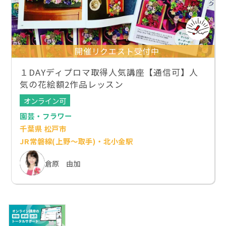
開催リクエスト受付中
１DAYディプロマ取得人気講座【通信可】人
気の花絵額2作品レッスン
オンライン可
園芸・フラワー
千葉県 松戸市
JR常磐線(上野～取手)・北小金駅
倉原 由加