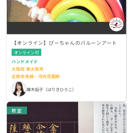
【オンライン】ぴーちゃんのバルーンアート
オンライン可
ハンドメイド
大阪府 東大阪市
近鉄奈良線・河内花園駅
榛木裕子（はりきひろこ）
教室