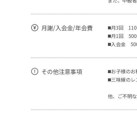
また、中級者
月謝/入会金/年会費
◼️月3回 11
◼️月1回 50
◼️入会金 50
その他注意事項
◼️お子様の
◼️三味線の
他、ご不明な