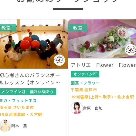
教室
教室
アトリエ Flower Flower
オンライン可
初心者さんのバランスボー
ルレッスン【オンラインレ
園芸・フラワー
ッスンあり】
千葉県 松戸市
オンライン可
無料体験あり
JR常磐線(上野～取手)・北小金駅
ヨガ・フィットネス
埼玉県 さいたま市
倉原 由加
JR京浜東北線・大宮駅
岡本 薫