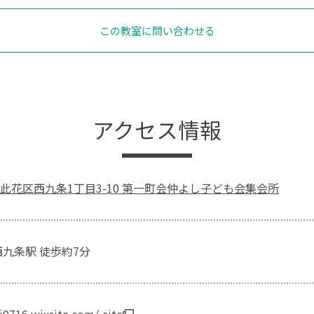
この教室に問い合わせる
アクセス情報
此花区西九条1丁目3-10 第一町会仲よし子ども会集会所
西九条駅 徒歩約7分
ri0716.wixsite.com/-site