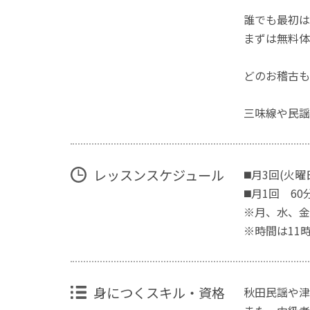
誰でも最初は
まずは無料体
​​どのお稽
三味線や民謡
レッスンスケジュール
◼️月3回(火曜
◼️月1回 60
※月、水、金
※時間は11
身につくスキル・資格
秋田民謡や津