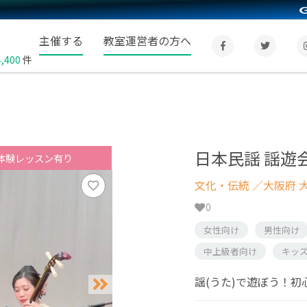
主催する
教室運営者の方へ
4,400
件
日本民謡 謡遊
体験レッスン有り
文化・伝統
／大阪府 
0
女性向け
男性向け
中上級者向け
キッ
謡(うた)で遊ぼう！