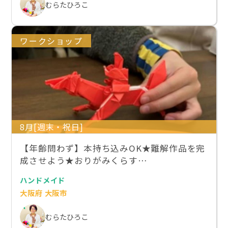
むらたひろこ
ワークショップ
8月[週末・祝日]
【年齢問わず】本持ち込みOK★難解作品を完
成させよう★おりがみくらす…
ハンドメイド
大阪府 大阪市
むらたひろこ