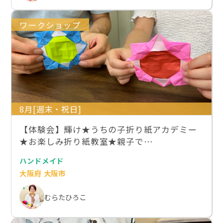
ワークショップ
8月[週末・祝日]
【体験会】輝け★うちの子折り紙アカデミー
★お楽しみ折り紙教室★親子で…
ハンドメイド
大阪府 大阪市
むらたひろこ