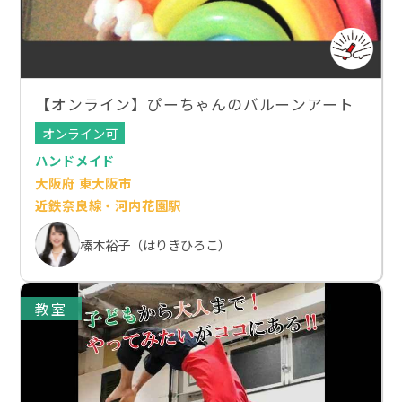
【オンライン】ぴーちゃんのバルーンアート
オンライン可
ハンドメイド
大阪府 東大阪市
近鉄奈良線・河内花園駅
榛木裕子（はりきひろこ）
教室