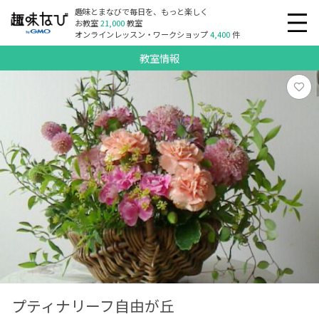
趣味とまなびで毎日を、もっと楽しく
お教室
21,000
教室
オンラインレッスン・ワークショップ
4,400
件
教室情報
プティナリーフ自由が丘