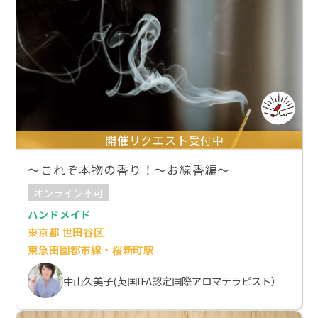
開催リクエスト受付中
～これぞ本物の香り！～お線香編～
オンライン不可
ハンドメイド
東京都 世田谷区
東急田園都市線・桜新町駅
中山久美子(英国IFA認定国際アロマテラピスト）