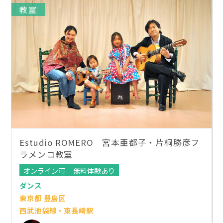
教室
Estudio ROMERO 宮本亜都子・片桐勝彦フ
ラメンコ教室
オンライン可
無料体験あり
ダンス
東京都 豊島区
西武池袋線・東長崎駅