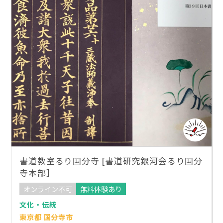
書道教室るり国分寺 [書道研究銀河会るり国分
寺本部］
オンライン不可
無料体験あり
文化・伝統
東京都 国分寺市