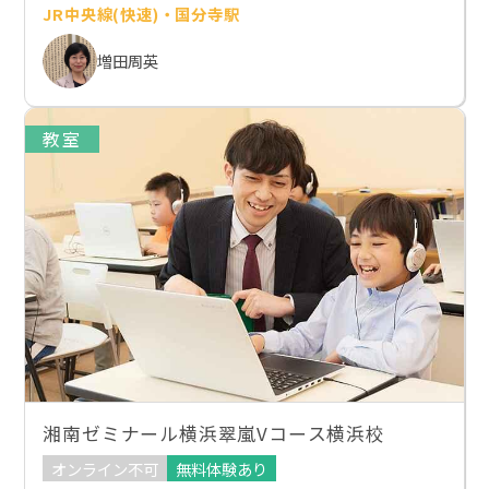
JR中央線(快速)・国分寺駅
増田周英
教室
湘南ゼミナール横浜翠嵐Vコース横浜校
オンライン不可
無料体験あり