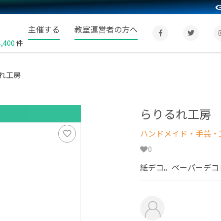
主催する
教室運営者の方へ
4,400
件
れ工房
らりるれ工房
ハンドメイド・手芸・
0
紙デコ。ペーパーデコ