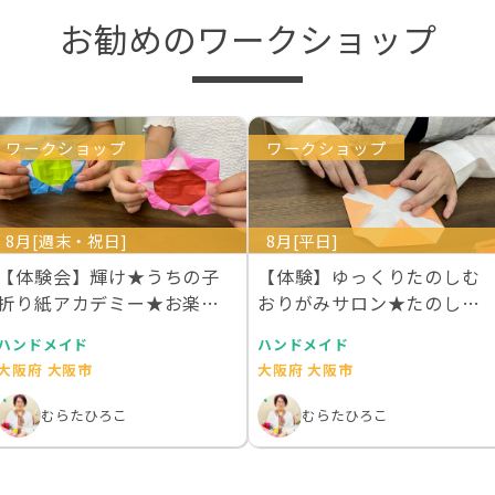
お勧めのワークショップ
ワークショップ
ワークショップ
8月[週末・祝日]
8月[平日]
【体験会】輝け★うちの子
【体験】ゆっくりたのしむ
折り紙アカデミー★お楽し
おりがみサロン★たのしい
み折り紙教室★親子で…
折り紙教室
ハンドメイド
ハンドメイド
大阪府 大阪市
大阪府 大阪市
むらたひろこ
むらたひろこ