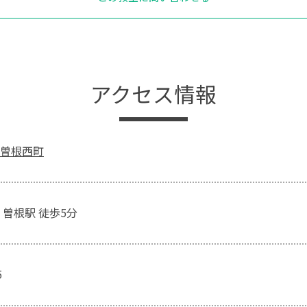
アクセス情報
曽根西町
 曽根駅 徒歩5分
5