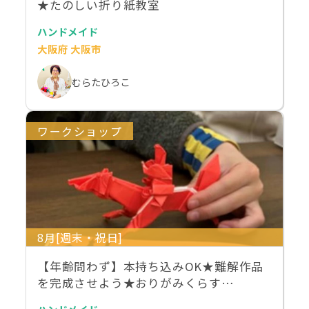
★たのしい折り紙教室
ハンドメイド
大阪府 大阪市
むらたひろこ
ワークショップ
8月[週末・祝日]
【年齢問わず】本持ち込みOK★難解作品
を完成させよう★おりがみくらす…