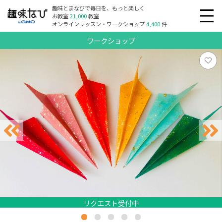
趣味とまなびで毎日を、もっと楽しく
お教室
21,000
教室
オンラインレッスン・ワークショップ
4,400
件
ワークショップ
リクエスト受付中
リクエスト受付中
リクエスト受付中
リクエスト受付中
リクエスト受付中
リクエスト受付中