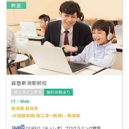
教室
森塾新潟駅前校
オンライン不可
無料体験あり
IT・Web
新潟県 新潟市
JR信越本線(直江津～新潟)・新潟駅
QUREO（キュレオ）プログラミング教室