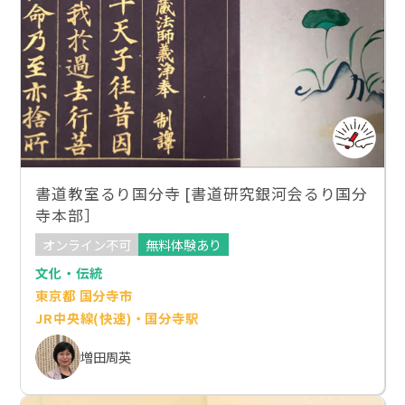
書道教室るり国分寺 [書道研究銀河会るり国分
寺本部］
オンライン不可
無料体験あり
文化・伝統
東京都 国分寺市
JR中央線(快速)・国分寺駅
増田周英