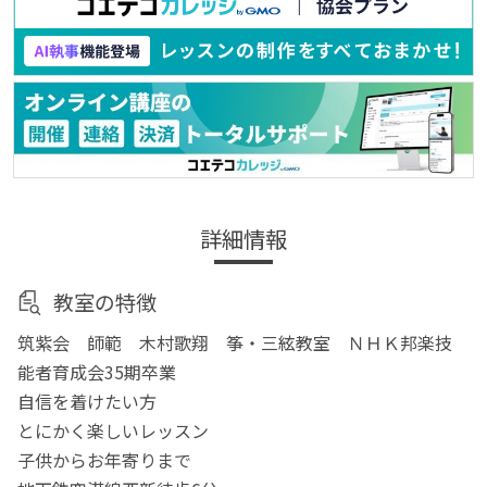
詳細情報
教室の特徴
筑紫会 師範 木村歌翔 筝・三絃教室 ＮＨＫ邦楽技
能者育成会35期卒業
自信を着けたい方
とにかく楽しいレッスン
子供からお年寄りまで