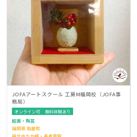
JOFAアートスクール 工房M福岡校（JOFA事
務局）
オンライン可
無料体験あり
絵画・陶芸
福岡県 粕屋町
福北ゆたか線・長者原駅