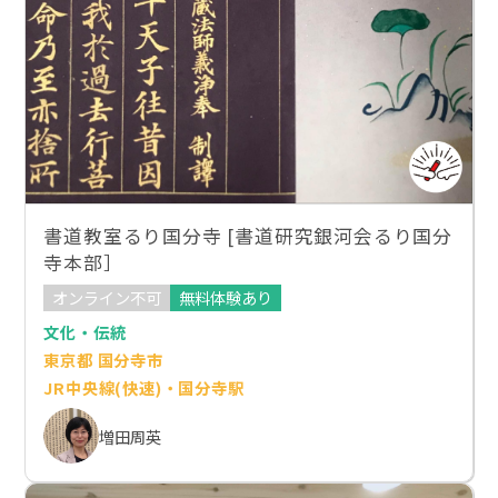
書道教室るり国分寺 [書道研究銀河会るり国分
寺本部］
オンライン不可
無料体験あり
文化・伝統
東京都 国分寺市
JR中央線(快速)・国分寺駅
増田周英