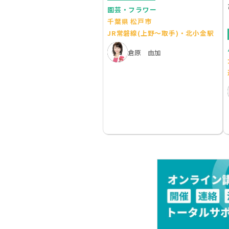
園芸・フラワー
千葉県 松戸市
JR常磐線(上野～取手)・北小金駅
倉原 由加