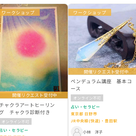
ワークショップ
ワークショップ
開催リクエスト受付中
ペンデュラム講座 基本コ
ース
開催リクエスト受付中
オンライン不可
チャクラアートヒーリン
占い・セラピー
グ チャクラ診断付き
東京都 日野市
JR中央線(快速)・豊田駅
オンライン不可
占い・セラピー
小林 洋子