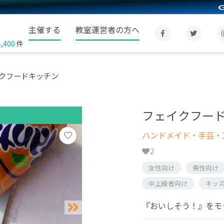
主催する
教室運営者の方へ
4,400
件
クフードキッチン
フェイクフー
ハンドメイド・手芸・
2
女性向け
男性向け
中上級者向け
キッ
『おいしそう！』をモ