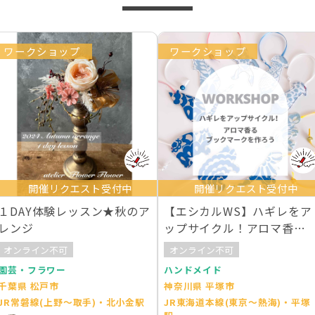
ワークショップ
ワークショップ
開催リクエスト受付中
開催リクエスト受付中
１DAY体験レッスン★秋のア
【エシカルWS】ハギレをア
レンジ
ップサイクル！アロマ香る
ブックマークを作ろう
オンライン不可
オンライン不可
園芸・フラワー
ハンドメイド
千葉県 松戸市
神奈川県 平塚市
JR常磐線(上野～取手)・北小金駅
JR東海道本線(東京～熱海)・平塚