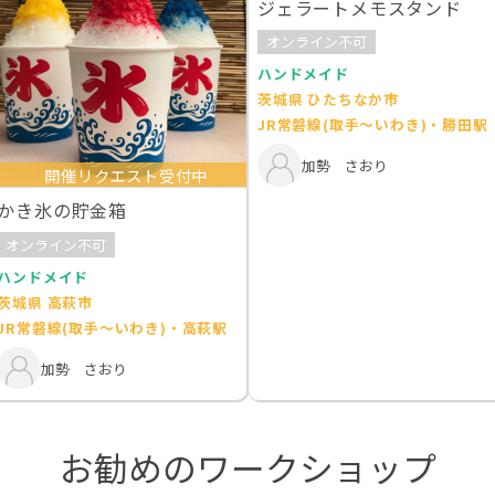
ジェラートメモスタンド
オンライン不可
ハンドメイド
茨城県 ひたちなか市
JR常磐線(取手～いわき)・勝田駅
加勢 さおり
開催リクエスト受付中
かき氷の貯金箱
オンライン不可
ハンドメイド
茨城県 高萩市
JR常磐線(取手～いわき)・高萩駅
加勢 さおり
お勧めのワークショップ