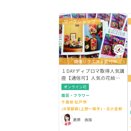
ワークショップ
開催リクエスト受付中
１DAYディプロマ取得人気講
座【通信可】人気の花絵額2
作品レッスン
オンライン可
園芸・フラワー
千葉県 松戸市
JR常磐線(上野～取手)・北小金駅
倉原 由加