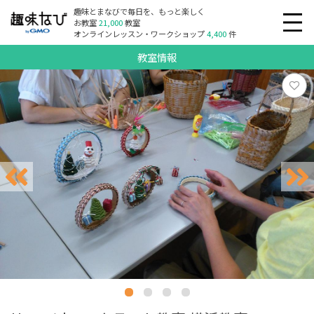
趣味とまなびで毎日を、もっと楽しく
お教室
21,000
教室
オンラインレッスン・ワークショップ
4,400
件
教室情報