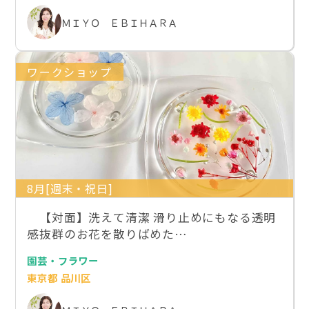
ＭＩＹＯ ＥＢＩＨＡＲＡ
ワークショップ
8月[週末・祝日]
【対面】洗えて清潔 滑り止めにもなる透明
感抜群のお花を散りばめた…
園芸・フラワー
東京都 品川区