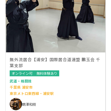
無外流居合【浦安】国際居合道連盟 鵬玉会 千
葉支部
オンライン可
無料体験あり
武道・格闘技
千葉県 浦安市
東京メトロ東西線・浦安駅
鶴澤和樹