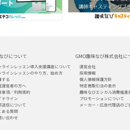
なびについて
GMO趣味なび株式会社に
ンラインレッスン導入支援講座について
運営会社
ンラインレッスンのやり方、始め方
採用情報
催する
個人情報保護方針
室運営者の方へ
特定商取引法の表示
責事項／利用規約
趣味なびエシカル消費推進
イドライン
プロモーションについて
部送信について
メーカー・広告代理店のご
くある質問
問い合わせ