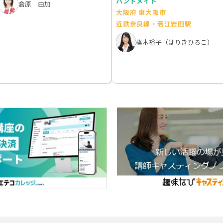
ハンドメイド
倉原 由加
大阪府 東大阪市
近鉄奈良線・若江岩田駅
榛木裕子（はりきひろこ）