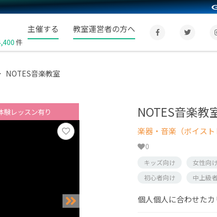
主催する
教室運営者の方へ
4,400
件
NOTES音楽教室
NOTES音楽教
体験レッスン有り
楽器・音楽（ボイスト
0
キッズ向け
女性向
初心者向け
中上級
個人個人に合わせたカ