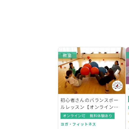
教室
初心者さんのバランスボー
ルレッスン【オンラインレ
ッスンあり】
オンライン可
無料体験あり
ヨガ・フィットネス