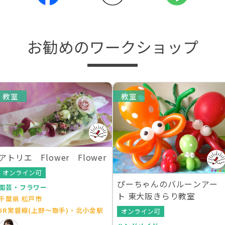
お勧めのワークショップ
教室
教室
アトリエ Flower Flower
オンライン可
ぴーちゃんのバルーンアー
園芸・フラワー
ト 東大阪きらり教室
千葉県 松戸市
JR常磐線(上野～取手)・北小金駅
オンライン可