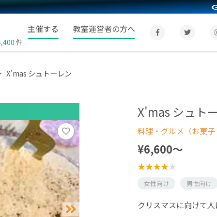
主催する
教室運営者の方へ
4,400
件
X'mas シュトーレン
X'mas シュト
料理・グルメ（お菓子
¥6,600〜
女性向け
男性向け
クリスマスに向けて人