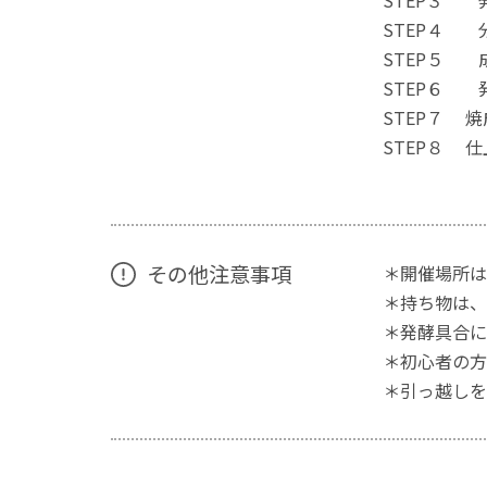
STEP３ 
STEP４ 
STEP５ 
STEP６ 
STEP７ 
STEP８ 仕
その他注意事項
＊開催場所は
＊持ち物は、
＊発酵具合に
＊初心者の方
＊引っ越しを