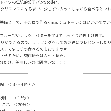
ドイツの伝統的菓子パンStollen。
とクリスマスになるまで、少しずつカットしながら食べるとい
準備として、手ごねで作るX'mas シュトーレンはいかかですか
フルーツやナッツ、バターを加えてしっとり焼き上げます。
帰りができるので、ラッピングをしてお友達にプレゼントした
スまで少しずつ食べるのもおすすめ❤
させるため、製作時間は３～４時間。
分だけ、美味しいのは間違いなし！！
間 ＜３～４時間＞
説明 ＜15分＞
手ごね ＜20分＞