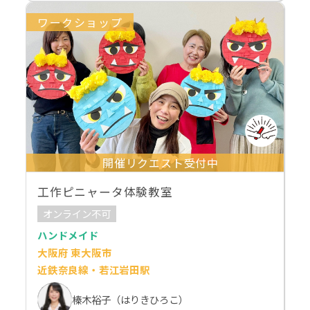
ワークショップ
開催リクエスト受付中
工作ピニャータ体験教室
オンライン不可
ハンドメイド
大阪府 東大阪市
近鉄奈良線・若江岩田駅
榛木裕子（はりきひろこ）