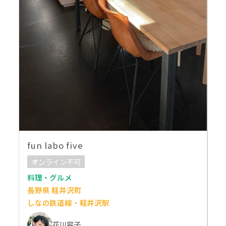
fun labo five
オンライン不可
料理・グルメ
長野県 軽井沢町
しなの鉄道線・軽井沢駅
花川容子