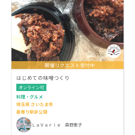
開催リクエスト受付中
はじめての味噌つくり
オンライン可
料理・グルメ
埼玉県 さいたま市
最寄り駅非公開
ＬａＶａｒｉｅ 森野恵子