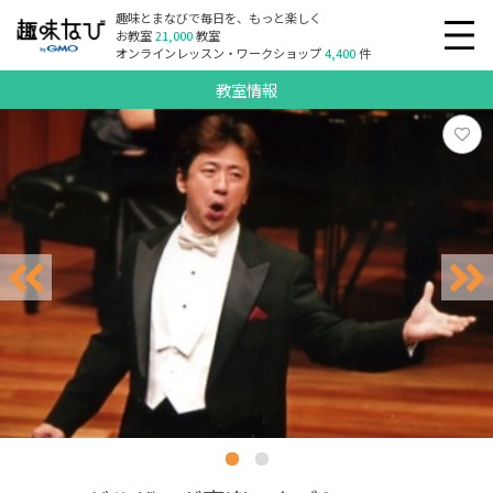
趣味とまなびで毎日を、もっと楽しく
お教室
21,000
教室
オンラインレッスン・ワークショップ
4,400
件
教室情報