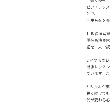
「弾く技術」
ピアノレッス
とで、
一生音楽を楽
1. 現役演
現在も演奏家
譜を一人で読
2.いつもの
出張レッスン
ています。ご
3.入会金や
長く続けても
代が変わる心