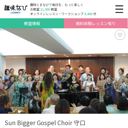
趣味とまなびで毎日を、もっと楽しく
お教室
21,000
教室
オンラインレッスン・ワークショップ
4,400
件
教室情報
無料体験レッスン有り
Sun Bigger Gospel Choir 守口