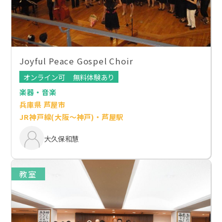
Joyful Peace Gospel Choir
オンライン可
無料体験あり
楽器・音楽
兵庫県 芦屋市
JR神戸線(大阪～神戸)・芦屋駅
大久保和慧
教室