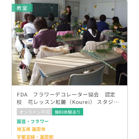
教室
FDA フラワーデコレーター協会 認定
校 花レッスン紅麗（Kourei） スタジオ
教室、リフレ教室
オンライン不可
無料体験あり
園芸・フラワー
埼玉県 蓮田市
宇都宮線・蓮田駅