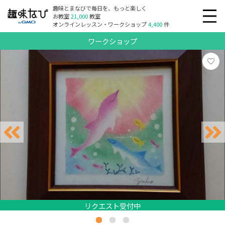
趣味とまなびで毎日を、もっと楽しく
お教室
21,000
教室
オンラインレッスン・ワークショップ
4,400
件
ワークショップ
リクエスト受付中
リクエスト受付中
リクエスト受付中
リクエスト受付中