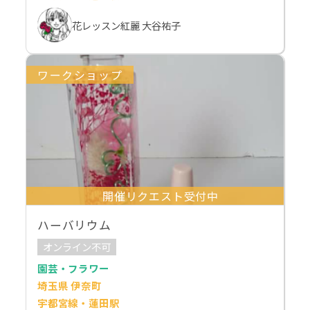
花レッスン紅麗 大谷祐子
ワークショップ
開催リクエスト受付中
ハーバリウム
オンライン不可
園芸・フラワー
埼玉県 伊奈町
宇都宮線・蓮田駅