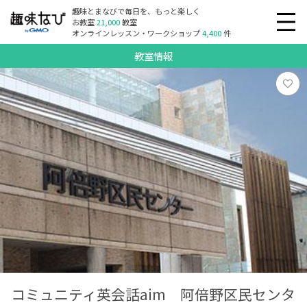
趣味とまなびで毎日を、もっと楽しく
お教室
21,000
教室
オンラインレッスン・ワークショップ
4,400
件
教室情報
コミュニティ英会話aim 阿倍野区民センタ