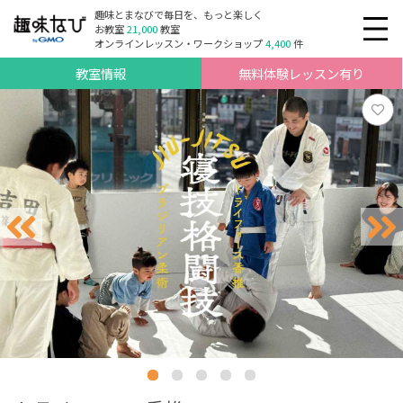
趣味とまなびで毎日を、もっと楽しく
お教室
21,000
教室
オンラインレッスン・ワークショップ
4,400
件
教室情報
無料体験レッスン有り