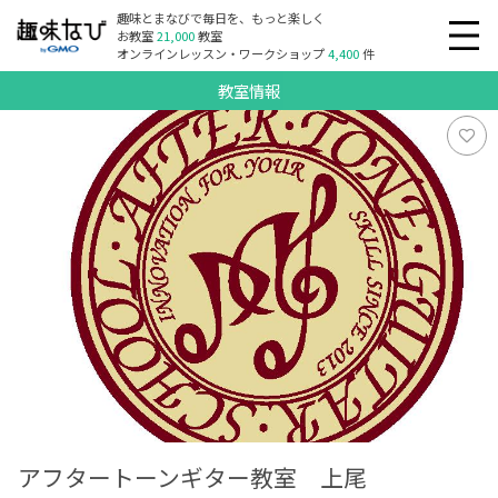
趣味とまなびで毎日を、もっと楽しく
お教室
21,000
教室
オンラインレッスン・ワークショップ
4,400
件
教室情報
アフタートーンギター教室 上尾