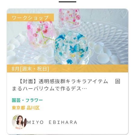
ワークショップ
8月[週末・祝日]
【対面】透明感抜群キラキラアイテム 固
まるハーバリウムで作るデス…
園芸・フラワー
東京都 品川区
ＭＩＹＯ ＥＢＩＨＡＲＡ