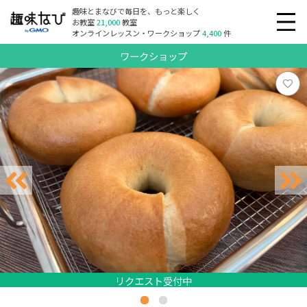
趣味とまなびで毎日を、もっと楽しく
お教室
21,000
教室
オンラインレッスン・ワークショップ
4,400
件
ワークショップ
リクエスト受付中
リクエスト受付中
リクエスト受付中