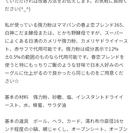
ていただければ改善方法をお伝えします。お気軽に質問く
ださい(^_^)
私が使っている強力粉はママパンの春よ恋ブレンド365、
白神こだま酵母または、とかち野酵母ですが、スーパー
によくある日清のカメリヤ強力粉、カメリヤドライイース
ト、赤サフで代用可能です。強力粉は成分表示で12%
±0.5%の範囲のものなら代用可能です。春恋ブレンドを
使うと特にもっちりご飯のような甘味で日本人好みのベ
ーグルに仕上がるので良かったら同じものをご用意くだ
さい☆
基本の材料 強力粉、砂糖、塩、インスタントドライイ
ースト、水、蜂蜜、サラダ油
基本の道具 ボール、ヘラ、カード、濡れ布巾直径16セ
ンチ程度の小鍋、網じゃくし、オーブンシート、オーブン