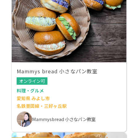
Mammys bread 小さなパン教室
オンライン可
料理・グルメ
愛知県 みよし市
名鉄豊田線・三好ヶ丘駅
Mammysbread 小さなパン教室