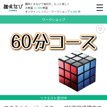
趣味とまなびで毎日を、もっと楽しく
お教室
21,000
教室
オンラインレッスン・ワークショップ
4,400
件
ワークショップ
リクエスト受付中
リクエスト受付中