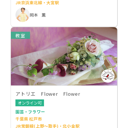
JR京浜東北線・大宮駅
岡本 薫
教室
アトリエ Flower Flower
オンライン可
園芸・フラワー
千葉県 松戸市
JR常磐線(上野～取手)・北小金駅