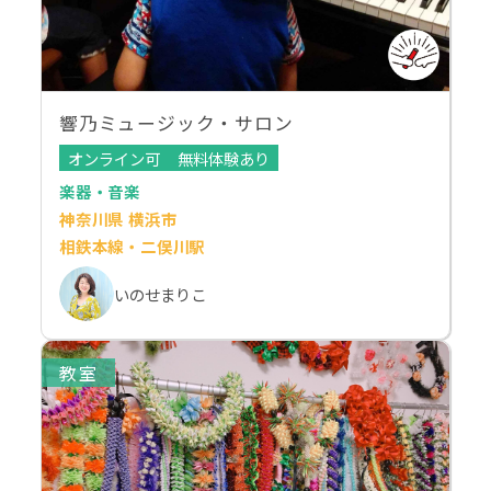
響乃ミュージック・サロン
オンライン可
無料体験あり
楽器・音楽
神奈川県 横浜市
相鉄本線・二俣川駅
いのせまりこ
教室