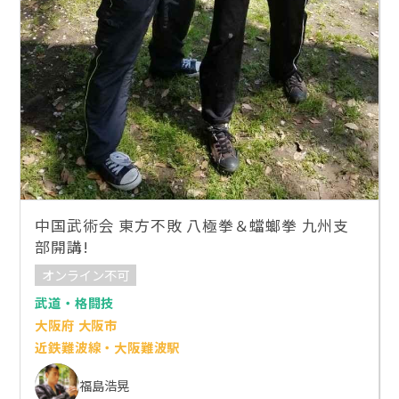
中国武術会 東方不敗 八極拳＆蟷螂拳 九州支
部開講!
オンライン不可
武道・格闘技
大阪府 大阪市
近鉄難波線・大阪難波駅
福島浩晃