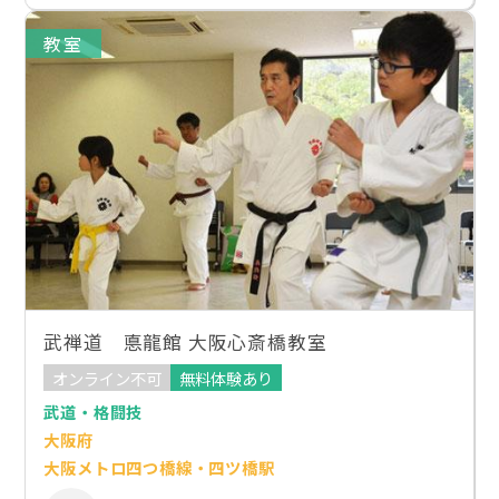
教室
武禅道 悳龍館 大阪心斎橋教室
オンライン不可
無料体験あり
武道・格闘技
大阪府
大阪メトロ四つ橋線・四ツ橋駅