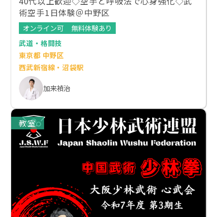
40代以上歓迎◇空手と呼吸法で心身強化◇武
術空手1日体験＠中野区
オンライン可
無料体験あり
武道・格闘技
東京都 中野区
西武新宿線・沼袋駅
加来禎治
教室