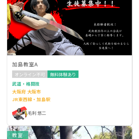
加島教室A
オンライン不可
無料体験あり
武道・格闘技
大阪府 大阪市
JR東西線・加島駅
毛利 悠二
教室