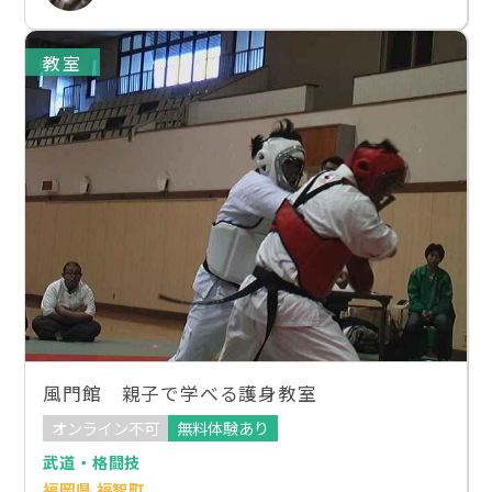
教室
風門館 親子で学べる護身教室
オンライン不可
無料体験あり
武道・格闘技
福岡県 福智町