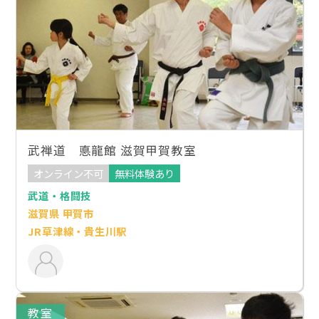
武禅道 悳龍館 滋賀甲賀教室
オンライン不可
無料体験あり
武道・格闘技
滋賀県 甲賀市
JR草津線・貴生川駅
教室