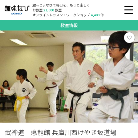
趣味とまなびで毎日を、もっと楽しく
お教室
21,000
教室
オンラインレッスン・ワークショップ
4,400
件
教室情報
武禅道 悳龍館 兵庫川西けやき坂道場