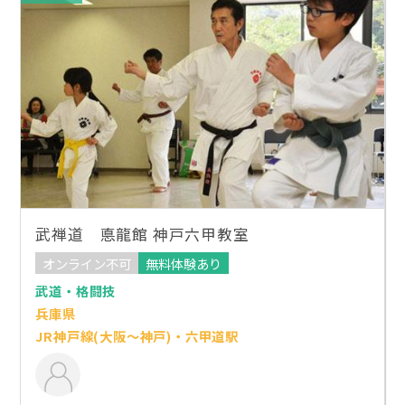
武禅道 悳龍館 神戸六甲教室
オンライン不可
無料体験あり
武道・格闘技
兵庫県
JR神戸線(大阪～神戸)・六甲道駅