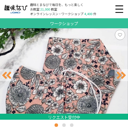
趣味とまなびで毎日を、もっと楽しく
お教室
21,000
教室
オンラインレッスン・ワークショップ
4,400
件
ワークショップ
リクエスト受付中
リクエスト受付中
リクエスト受付中
リクエスト受付中