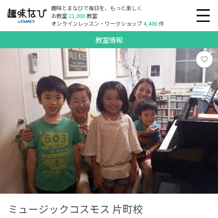
趣味とまなびで毎日を、もっと楽しく
お教室
21,000
教室
オンラインレッスン・ワークショップ
4,400
件
教室情報
ミュージックコスモス 片町校