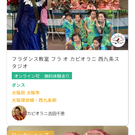
フラダンス教室 フラ オ カピオラニ 西九条ス
タジオ
オンライン可
無料体験あり
ダンス
大阪府 大阪市
大阪環状線・西九条駅
カピオラニ吉田千恵
ワークショップ