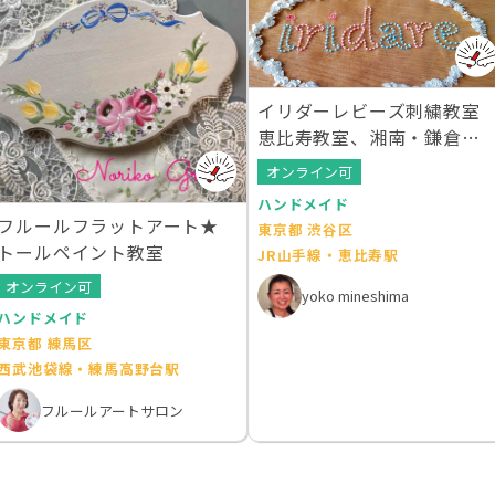
イリダーレビーズ刺繍教室
恵比寿教室、湘南・鎌倉教
室
オンライン可
ハンドメイド
フルールフラットアート★
東京都 渋谷区
トールペイント教室
JR山手線・恵比寿駅
オンライン可
yoko mineshima
ハンドメイド
東京都 練馬区
西武池袋線・練馬高野台駅
フルールアートサロン