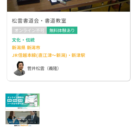
松雲書道会・書道教室
オンライン不可
無料体験あり
文化・伝統
新潟県 新潟市
JR信越本線(直江津～新潟)・新津駅
菅井松雲（義隆）