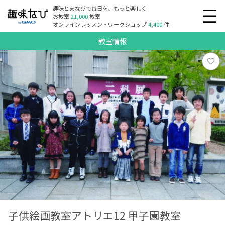
趣味とまなびで毎日を、もっと楽しく
お教室
21,000
教室
オンラインレッスン・ワークショップ
4,400
件
教室情報
子供絵画教室アトリエ12 甲子園教室